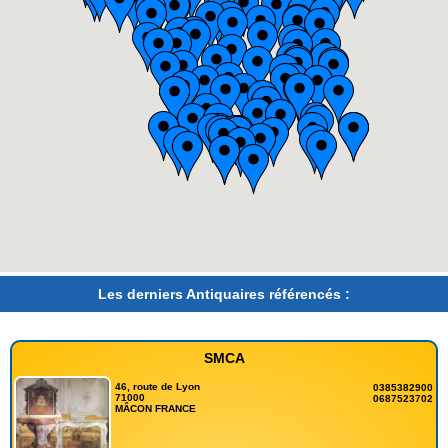
Les derniers Antiquaires référencés :
SMCA
46, route de Lyon
0385382900
71000
0687523702
MÂCON FRANCE