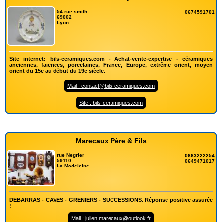
54 rue smith
0674591701
69002
Lyon
Site internet: bils-ceramiques.com - Achat-vente-expertise - céramiques
anciennes, faïences, porcelaines, France, Europe, extrême orient, moyen
orient du 15e au début du 19e siècle.
Mail : contact@bils-ceramiques.com
Site : bils-ceramiques.com
Marecaux Père & Fils
rue Negrier
0663222254
59110
0649471017
La Madeleine
DEBARRAS - CAVES - GRENIERS - SUCCESSIONS. Réponse positive assurée
!
Mail : julien.marecaux@outlook.fr