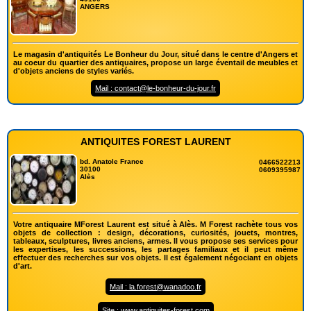
ANGERS
Le magasin d'antiquités Le Bonheur du Jour, situé dans le centre d'Angers et
au coeur du quartier des antiquaires, propose un large éventail de meubles et
d'objets anciens de styles variés.
Mail : contact@le-bonheur-du-jour.fr
ANTIQUITES FOREST LAURENT
bd. Anatole France
0466522213
30100
0609395987
Alès
Votre antiquaire MForest Laurent est situé à Alès. M Forest rachète tous vos
objets de collection : design, décorations, curiosités, jouets, montres,
tableaux, sculptures, livres anciens, armes. Il vous propose ses services pour
les expertises, les successions, les partages familiaux et il peut même
effectuer des recherches sur vos objets. Il est également négociant en objets
d'art.
Mail : la.forest@wanadoo.fr
Site : www.antiquites-forest.com