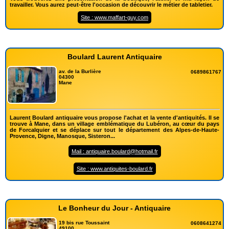
travailler. Vous aurez peut-être l'occasion de découvrir le métier de tabletier.
Site : www.maffart-guy.com
Boulard Laurent Antiquaire
av. de la Burlière
0689861767
04300
Mane
Laurent Boulard antiquaire vous propose l'achat et la vente d'antiquités. Il se
trouve à Mane, dans un village emblématique du Lubéron, au cœur du pays
de Forcalquier et se déplace sur tout le département des Alpes-de-Haute-
Provence, Digne, Manosque, Sisteron...
Mail : antiquaire.boulard@hotmail.fr
Site : www.antiquites-boulard.fr
Le Bonheur du Jour - Antiquaire
19 bis rue Toussaint
0608641274
49100