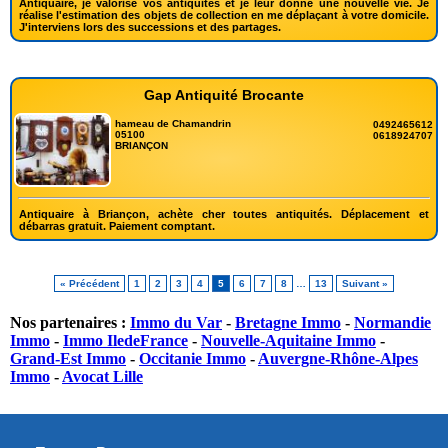
Antiquaire, je valorise vos antiquités et je leur donne une nouvelle vie. Je
réalise l'estimation des objets de collection en me déplaçant à votre domicile.
J'interviens lors des successions et des partages.
Gap Antiquité Brocante
hameau de Chamandrin
0492465612
05100
0618924707
BRIANÇON
Antiquaire à Briançon, achète cher toutes antiquités. Déplacement et
débarras gratuit. Paiement comptant.
« Précédent
1
2
3
4
5
6
7
8
…
13
Suivant »
Nos partenaires :
Immo du Var
-
Bretagne Immo
-
Normandie
Immo
-
Immo IledeFrance
-
Nouvelle-Aquitaine Immo
-
Grand-Est Immo
-
Occitanie Immo
-
Auvergne-Rhône-Alpes
Immo
-
Avocat Lille