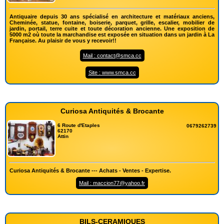
Antiquaire depuis 30 ans spécialisé en architecture et matériaux anciens,
Cheminée, statue, fontaine, boiserie, parquet, grille, escalier, mobilier de
jardin, portail, terre cuite et toute décoration ancienne. Une exposition de
5000 m2 où toute la marchandise est exposée en situation dans un jardin à La
Française. Au plaisir de vous y recevoir!!
Mail : contact@smca.cc
Site : www.smca.cc
Curiosa Antiquités & Brocante
6 Route d'Etaples
0679262739
62170
Attin
Curiosa Antiquités & Brocante --- Achats - Ventes - Expertise.
Mail : maccion77@yahoo.fr
BILS-CERAMIQUES