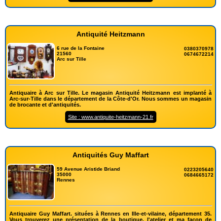
Antiquité Heitzmann
6 rue de la Fontaine
0380370978
21560
0674672214
Arc sur Tille
Antiquaire à Arc sur Tille. Le magasin Antiquité Heitzmann est implanté à
Arc-sur-Tille dans le département de la Côte-d'Or. Nous sommes un magasin
de brocante et d'antiquités.
Site : www.antiquite-heitzmann-21.fr
Antiquités Guy Maffart
59 Avenue Aristide Briand
0223205640
35000
0684665172
Rennes
Antiquaire Guy Maffart. situées à Rennes en Ille-et-vilaine, département 35.
Vous trouverez une présentation de la boutique, l'atelier et ma façon de