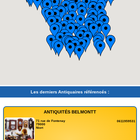
Les derniers Antiquaires référencés :
ANTIQUITÉS BELMONTT
71 rue de Fontenay
0611959531
79000
Niort