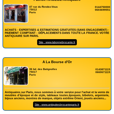
47 rue du Rendez-Vous
0144750000
75012
0603699551
Paris
ACHATS - EXPERTISES & ESTIMATIONS GRATUITES (SANS ENGAGEMENT) -
PAIEMENT COMPTANT - DÉPLACEMENTS DANS TOUTE LA FRANCE. VOTRE
ANTIQUAIRE SUR PARIS.
Site : www.labonnebrocante.fr
A La Bourse d'Or
36 bd. des Batignolles
0143871115
75017
0660671115
Paris
Antiquaires sur Paris, nous sommes à votre service pour l'achat et la vente de
meubles d'époque et de style, tableaux toutes époques, bibelots, argenterie,
bijoux anciens, montres de marque, objets extrême Orient, jouets anciens...
Site : www.antiquitesbrocanteparis.fr