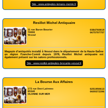
Site : www.antiquites-lemans-memin.fr
Resillot Michel Antiquaire
11 rue Baron Bouvier
0384760819
70000
0675797757
Vesoul
Magasin d'antiquités installé à Vesoul dans le département de la Haute-Saône
en région Franche-Comté depuis 1978, Resillot Michel antiquaire est
également présent sur les salons professionnels.
Site : www.resillot-antiquites-brocante-vesoul.fr
La Bourse Aux Affaires
172 rue Doct Laënnec
0251950613
85340
0609372396
OLONNE SUR MER