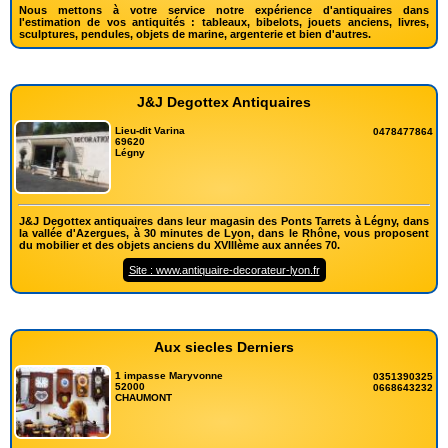
Nous mettons à votre service notre expérience d'antiquaires dans
l'estimation de vos antiquités : tableaux, bibelots, jouets anciens, livres,
sculptures, pendules, objets de marine, argenterie et bien d'autres.
J&J Degottex Antiquaires
Lieu-dit Varina
0478477864
69620
Légny
J&J Degottex antiquaires dans leur magasin des Ponts Tarrets à Légny, dans
la vallée d'Azergues, à 30 minutes de Lyon, dans le Rhône, vous proposent
du mobilier et des objets anciens du XVIIIème aux années 70.
Site : www.antiquaire-decorateur-lyon.fr
Aux siecles Derniers
1 impasse Maryvonne
0351390325
52000
0668643232
CHAUMONT