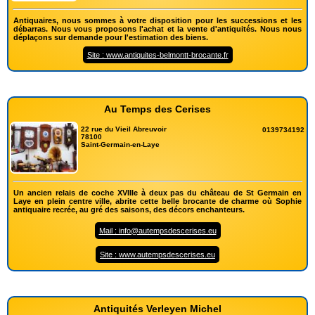
Antiquaires, nous sommes à votre disposition pour les successions et les
débarras. Nous vous proposons l'achat et la vente d'antiquités. Nous nous
déplaçons sur demande pour l'estimation des biens.
Site : www.antiquites-belmontt-brocante.fr
Au Temps des Cerises
22 rue du Vieil Abreuvoir
0139734192
78100
Saint-Germain-en-Laye
Un ancien relais de coche XVIIIe à deux pas du château de St Germain en
Laye en plein centre ville, abrite cette belle brocante de charme où Sophie
antiquaire recrée, au gré des saisons, des décors enchanteurs.
Mail : info@autempsdescerises.eu
Site : www.autempsdescerises.eu
Antiquités Verleyen Michel