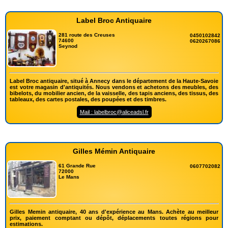
Label Broc Antiquaire
281 route des Creuses
0450102842
74600
0620267086
Seynod
Label Broc antiquaire, situé à Annecy dans le département de la Haute-Savoie
est votre magasin d'antiquités. Nous vendons et achetons des meubles, des
bibelots, du mobilier ancien, de la vaisselle, des tapis anciens, des tissus, des
tableaux, des cartes postales, des poupées et des timbres.
Mail : labelbroc@aliceadsl.fr
Gilles Mémin Antiquaire
61 Grande Rue
0607702082
72000
Le Mans
Gilles Memin antiquaire, 40 ans d'expérience au Mans. Achète au meilleur
prix, paiement comptant ou dépôt, déplacements toutes régions pour
estimations.