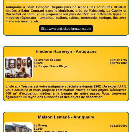
Antiquaire à Saint Congard. Depuis plus de 40 ans, les antiquités BOUGO
situées à Saint Congard dans le Morbihan, près de Malestroit, La Gacilly et
Rochefort en terre, vous proposent sur plus de 1500 m2 différents types de
meubles régionaux : armoires, buffets, tables, commode, horloge, lits avec
literie sur mesure, etc ...
Site : www.antiquites-bretagne.com
Frederic Harrewyn - Antiquaire
42 avenue St Jean
0321051797
62520
0607871688
Le Touquet Paris Plage
L'Isle aux Trésors est votre antiquaire spécialiste depuis 1962. Un expert U.F.E
vous accueille et vous propose l'estimation exacte de vos objets. Découvrez
400 m² d'exposition dédiés à la beauté de notre passé. Vous trouverez
également un rayon des curiosités et des objets de décoration.
Maison Lemarié - Antiquaire
Le Bourg
0233590407
50140
Notre Dame du Touchet