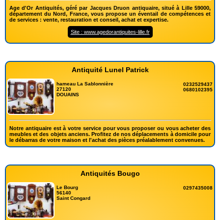
Age d'Or Antiquités, géré par Jacques Druon antiquaire, situé à Lille 59000,
département du Nord, France, vous propose un éventail de compétences et
de services : vente, restauration et conseil, achat et expertise.
Site : www.agedorantiquites-lille.fr
Antiquité Lunel Patrick
hameau La Sablonnière
0232529437
27120
0680102395
DOUAINS
Notre antiquaire est à votre service pour vous proposer ou vous acheter des
meubles et des objets anciens. Profitez de nos déplacements à domicile pour
le débarras de votre maison et l'achat des pièces préalablement convenues.
Antiquités Bougo
Le Bourg
0297435008
56140
Saint Congard