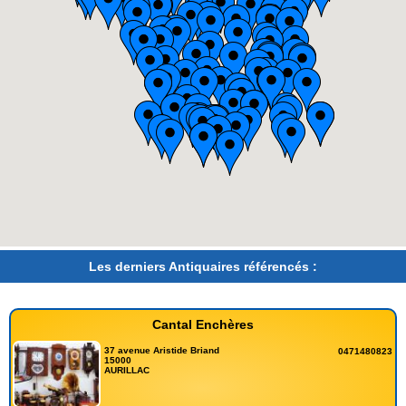
Les derniers Antiquaires référencés :
Cantal Enchères
37 avenue Aristide Briand
0471480823
15000
AURILLAC