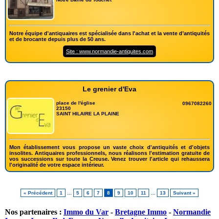
Notre équipe d'antiquaires est spécialisée dans l'achat et la vente d’antiquités
et de brocante depuis plus de 50 ans.
Site : www.normandie-antiquites.com
Le grenier d'Eva
place de l'église
0967082260
23150
SAINT HILAIRE LA PLAINE
Mon établissement vous propose un vaste choix d'antiquités et d'objets
insolites. Antiquaires professionnels, nous réalisons l'estimation gratuite de
vos successions sur toute la Creuse. Venez trouver l'article qui rehaussera
l'originalité de votre espace intérieur.
« Précédent
1
…
5
6
7
8
9
10
11
…
13
Suivant »
Nos partenaires :
Immo du Var
-
Bretagne Immo
-
Normandie