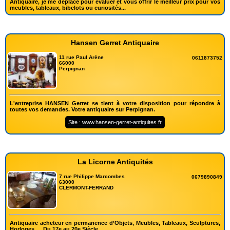
Antiquaire, je me déplace pour évaluer et vous offrir le meilleur prix pour vos
meubles, tableaux, bibelots ou curiosités...
Hansen Gerret Antiquaire
11 rue Paul Arène
0611873752
66000
Perpignan
L'entreprise HANSEN Gerret se tient à votre disposition pour répondre à
toutes vos demandes. Votre antiquaire sur Perpignan.
Site : www.hansen-gerret-antiquites.fr
La Licorne Antiquités
7 rue Philippe Marcombes
0679890849
63000
CLERMONT-FERRAND
Antiquaire acheteur en permanence d’Objets, Meubles, Tableaux, Sculptures,
Horloges…. Du 17e au 20e Siècle.