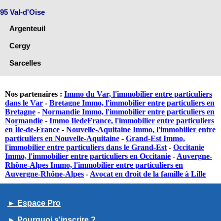
95 Val-d'Oise
Argenteuil
Cergy
Sarcelles
Nos partenaires :
Immo du Var, l'immobilier entre particuliers
dans le Var
-
Bretagne Immo, l'immobilier entre particuliers en
Bretagne
-
Normandie Immo, l'immobilier entre particuliers en
Normandie
-
Immo IledeFrance, l'immobilier entre particuliers
en Île-de-France
-
Nouvelle-Aquitaine Immo, l'immobilier entre
particuliers en Nouvelle-Aquitaine
-
Grand-Est Immo,
l'immobilier entre particuliers dans le Grand-Est
-
Occitanie
Immo, l'immobilier entre particuliers en Occitanie
-
Auvergne-
Rhône-Alpes Immo, l'immobilier entre particuliers en
Auvergne-Rhône-Alpes
-
Avocat en droit de la famille à Lille
► Espace Pro
► Pourquoi s'inscrire ?