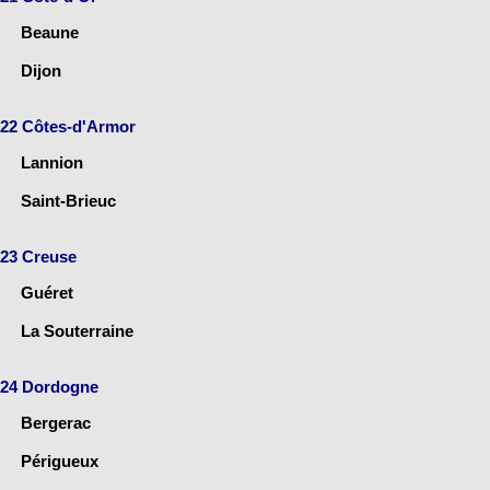
Beaune
Dijon
22 Côtes-d'Armor
Lannion
Saint-Brieuc
23 Creuse
Guéret
La Souterraine
24 Dordogne
Bergerac
Périgueux