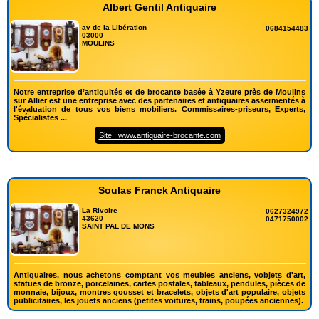
Albert Gentil Antiquaire
av de la Libération
0684154483
03000
MOULINS
Notre entreprise d’antiquités et de brocante basée à Yzeure près de Moulins
sur Allier est une entreprise avec des partenaires et antiquaires assermentés à
l'évaluation de tous vos biens mobiliers. Commissaires-priseurs, Experts,
Spécialistes ...
Site : www.antiquaire-brocante.com
Soulas Franck Antiquaire
La Rivoire
0627324972
43620
0471750002
SAINT PAL DE MONS
Antiquaires, nous achetons comptant vos meubles anciens, vobjets d'art,
statues de bronze, porcelaines, cartes postales, tableaux, pendules, pièces de
monnaie, bijoux, montres gousset et bracelets, objets d'art populaire, objets
publicitaires, les jouets anciens (petites voitures, trains, poupées anciennes).