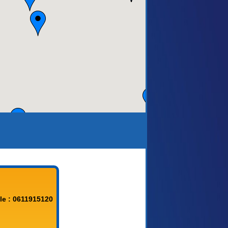
aca)
le : 0611915120