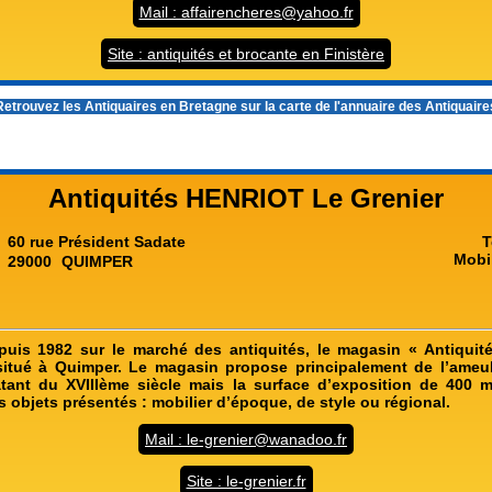
Mail : affairencheres@yahoo.fr
Site : antiquités et brocante en Finistère
etrouvez les
Antiquaires en Bretagne
sur la carte de l'annuaire des Antiquair
Antiquités HENRIOT Le Grenier
60 rue Président Sadate
T
Mobi
29000
QUIMPER
puis 1982 sur le marché des antiquités, le magasin « Antiquit
 situé à Quimper. Le magasin propose principalement de l’ameu
atant du XVIIIème siècle mais la surface d’exposition de 400
s objets présentés : mobilier d’époque, de style ou régional.
Mail : le-grenier@wanadoo.fr
Site : le-grenier.fr