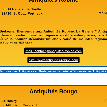
50 Bd Général de Gaulle
T
Mobi
22410
St-Quay-Portrieux
Bretagne. Bienvenus aux Antiquités Robine. La Galerie " Anti
 dans un cadre intimement agencé en différentes pièces, répar
 où vous pourrez découvrir un choix varié de meubles régiona
leaux et de faïences.
Mail : contact@antiquites-robine.com
Site : www.antiquites-robine.com
etrouvez les
Antiquaires en Bretagne
sur la carte de l'annuaire des Antiquair
Antiquités Bougo
Le Bourg
T
56140
Saint Congard