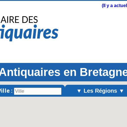
(Il y a actu
Antiquaires en Bretagn
ille :
▼ Les Régions ▼
Alsace
Aquitaine
Auvergne
Basse-Normandie