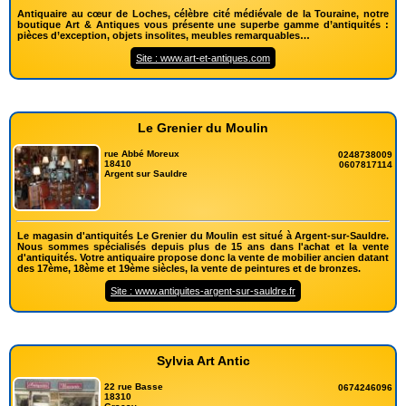
Antiquaire au cœur de Loches, célèbre cité médiévale de la Touraine, notre
boutique Art & Antiques vous présente une superbe gamme d’antiquités :
pièces d’exception, objets insolites, meubles remarquables…
Site : www.art-et-antiques.com
Le Grenier du Moulin
rue Abbé Moreux
0248738009
18410
0607817114
Argent sur Sauldre
Le magasin d'antiquités Le Grenier du Moulin est situé à Argent-sur-Sauldre.
Nous sommes spécialisés depuis plus de 15 ans dans l'achat et la vente
d'antiquités. Votre antiquaire propose donc la vente de mobilier ancien datant
des 17ème, 18ème et 19ème siècles, la vente de peintures et de bronzes.
Site : www.antiquites-argent-sur-sauldre.fr
Sylvia Art Antic
22 rue Basse
0674246096
18310