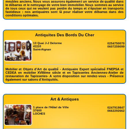
meubles anciens. Nous vous assurons également un service de qualité dans
le débarras et le nettoyage de votre bien immobilier. Nous sommes au service
de tous ceux qui ne veulent pas perdre du temps et s'épuiser en transports
fastidieux : nos antiquaires sont là pour réaliser votre débarras dans des
conditions optimales.
Antiquites Des Bords Du Cher
13 Quai J-J Delorme
0254750070
41110
0607259099
Saint-Aignan
Mobilier et Objets d'Art de qualité - Antiquaire Expert spécialisé FNEPSA et
CEDEA en mobilier XVIIIème siècle et en Tapisseries Anciennes-Atelier de
restauration de Tapisseries- A votre disposition sur rendez-vous - Présence
également sur salons d'Antiquités.
Art & Antiques
1 place de l'Hôtel de Ville
0247919847
37600
0662292662
LOCHES