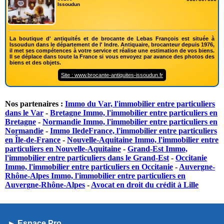
Issoudun
La boutique d' antiquités et de brocante de Lebas François est située à
Issoudun dans le département de l' Indre. Antiquaire, brocanteur depuis 1976,
il met ses compétences à votre service et réalise une estimation de vos biens.
Il se déplace dans toute la France si vous envoyez par avance des photos des
biens et des objets.
Site : www.brocante-antiquites-issoudun.fr
Nos partenaires :
Immo du Var, l'immobilier entre particuliers
dans le Var
-
Bretagne Immo, l'immobilier entre particuliers en
Bretagne
-
Normandie Immo, l'immobilier entre particuliers en
Normandie
-
Immo IledeFrance, l'immobilier entre particuliers
en Île-de-France
-
Nouvelle-Aquitaine Immo, l'immobilier entre
particuliers en Nouvelle-Aquitaine
-
Grand-Est Immo,
l'immobilier entre particuliers dans le Grand-Est
-
Occitanie
Immo, l'immobilier entre particuliers en Occitanie
-
Auvergne-
Rhône-Alpes Immo, l'immobilier entre particuliers en
Auvergne-Rhône-Alpes
-
Avocat en droit du crédit à Lille
► Espace Pro