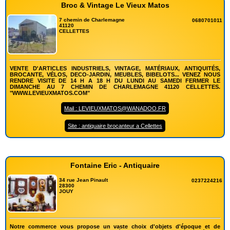
Broc & Vintage Le Vieux Matos
7 chemin de Charlemagne
0680701011
41120
CELLETTES
VENTE D'ARTICLES INDUSTRIELS, VINTAGE, MATÉRIAUX, ANTIQUITÉS,
BROCANTE, VÉLOS, DECO-JARDIN, MEUBLES, BIBELOTS... VENEZ NOUS
RENDRE VISITE DE 14 H A 18 H DU LUNDI AU SAMEDI FERMER LE
DIMANCHE AU 7 CHEMIN DE CHARLEMAGNE 41120 CELLETTES.
"WWW.LEVIEUXMATOS.COM"
Mail : LEVIEUXMATOS@WANADOO.FR
Site : antiquaire brocanteur a Cellettes
Fontaine Eric - Antiquaire
34 rue Jean Pinault
0237224216
28300
JOUY
Notre commerce vous propose un vaste choix d'objets d'époque et de