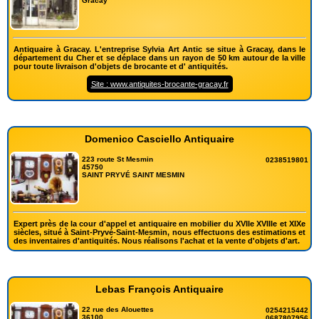
Gracay
Antiquaire à Gracay. L'entreprise Sylvia Art Antic se situe à Gracay, dans le
département du Cher et se déplace dans un rayon de 50 km autour de la ville
pour toute livraison d'objets de brocante et d' antiquités.
Site : www.antiquites-brocante-gracay.fr
Domenico Casciello Antiquaire
223 route St Mesmin
0238519801
45750
SAINT PRYVÉ SAINT MESMIN
Expert près de la cour d'appel et antiquaire en mobilier du XVIIe XVIIIe et XIXe
siècles, situé à Saint-Pryvé-Saint-Mesmin, nous effectuons des estimations et
des inventaires d'antiquités. Nous réalisons l'achat et la vente d'objets d'art.
Lebas François Antiquaire
22 rue des Alouettes
0254215442
36100
0687807956