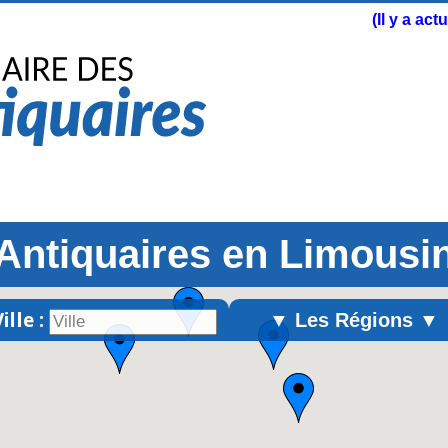
(Il y a ac
Antiquaires en Limousi
ille :
▼ Les Régions ▼
Alsace
Aquitaine
Auvergne
Basse-Normandie