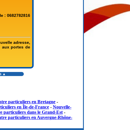
le : 0682782816
uvelle adresse,
l, aux portes de
es ▲
tre particuliers en Bretagne
-
iculiers en Île-de-France
-
Nouvelle-
e particuliers dans le Grand-Est
-
tre particuliers en Auvergne-Rhône-