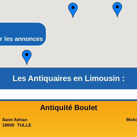
Poitou-Charentes
Provence-Alpes-Côte-d'Azur(p
Rhône-Alpes
r les annonces
Les Antiquaires en Limousin :
Antiquité Boulet
Saint Adrian
Mobi
19000
TULLE