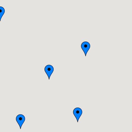
Bourgogne
Bretagne
Centre
Champagne-Ardenne
Franche-Comté
Haute-Normandie
Ile-de-France
Languedoc-Roussillon
Limousin
Lorraine
Midi-Pyrénées
Nord-Pas-de-Calais
Pays-de-la-Loire
Picardie