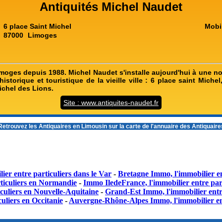
Antiquités Michel Naudet
6 place Saint Michel
Mobi
87000
Limoges
imoges depuis 1988. Michel Naudet s'installe aujourd'hui à une no
istorique et touristique de la vieille ville : 6 place saint Miche
Michel des Lions.
Site : www.antiquites-naudet.fr
etrouvez les
Antiquaires en Limousin
sur la carte de l'annuaire des Antiquair
ier entre particuliers dans le Var
-
Bretagne Immo, l'immobilier en
ticuliers en Normandie
-
Immo IledeFrance, l'immobilier entre part
culiers en Nouvelle-Aquitaine
-
Grand-Est Immo, l'immobilier entr
uliers en Occitanie
-
Auvergne-Rhône-Alpes Immo, l'immobilier en