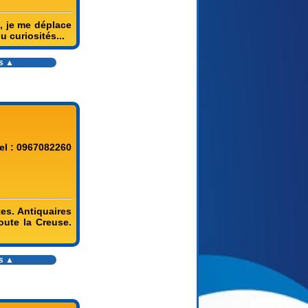
, je me déplace
u curiosités...
es ▲
el : 0967082260
es. Antiquaires
oute la Creuse.
es ▲