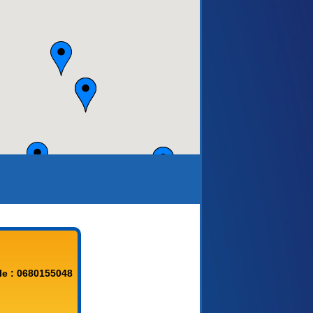
aca)
le : 0680155048