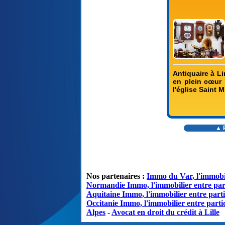
Antiquaire à L
en plein cœur h
l'église Saint 
▲ R
Nos partenaires :
Immo du Var, l'immobil
Normandie Immo, l'immobilier entre par
Aquitaine Immo, l'immobilier entre parti
Occitanie Immo, l'immobilier entre partic
Alpes
-
Avocat en droit du crédit à Lille