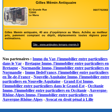
Gilles Mémin Antiquaire
61 Grande Rue
0607702082
72000
Le Mans
Gilles Memin antiquaire, 40 ans d'expérience au Mans. Achète au meilleur
prix, paiement comptant ou dépôt, déplacements toutes régions pour
estimations.
Site : www.antiquites-lemans-memin.fr
Nos partenaires :
Immo du Var, l'immobilier entre particuliers
dans le Var
-
Bretagne Immo, l'immobilier entre particuliers en
Bretagne
-
Normandie Immo, l'immobilier entre particuliers en
Normandie
-
Immo IledeFrance, l'immobilier entre particuliers
en Île-de-France
-
Nouvelle-Aquitaine Immo, l'immobilier entre
particuliers en Nouvelle-Aquitaine
-
Grand-Est Immo,
l'immobilier entre particuliers dans le Grand-Est
-
Occitanie
Immo, l'immobilier entre particuliers en Occitanie
-
Auvergne-
Rhône-Alpes Immo, l'immobilier entre particuliers en
Auvergne-Rhône-Alpes
-
Avocat en droit pénal à Lille