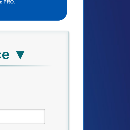
ce PRO.
.
ce ▼