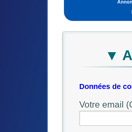
Annonc
▼ A
Données de con
Votre email (