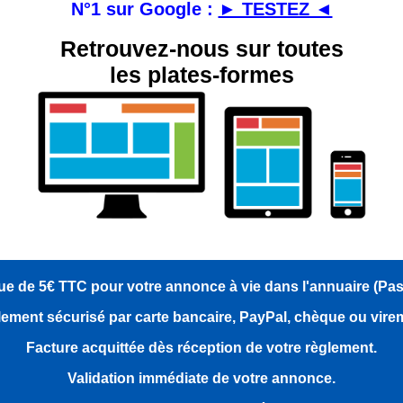
N°1 sur Google :
► TESTEZ ◄
Retrouvez-nous sur toutes
les plates-formes
e de 5€ TTC pour votre annonce à vie dans l'annuaire (Pa
ement sécurisé par carte bancaire, PayPal, chèque ou vire
Facture acquittée dès réception de votre règlement.
Validation immédiate de votre annonce.